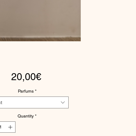
Price
20,00€
Parfums
*
t
Quantity
*