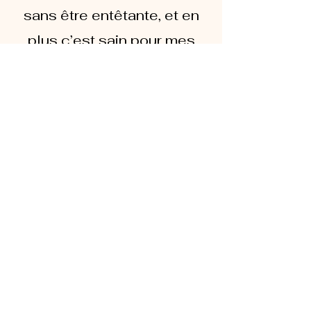
sans être entêtante, et en
plus c’est sain pour mes
enfants. Je recommande à
100 % !»
Clotide, Clichy
« Un vrai coup de cœur !
Le spray Musc cristallin
sent divinement bon, c’est
frais, propre, et super